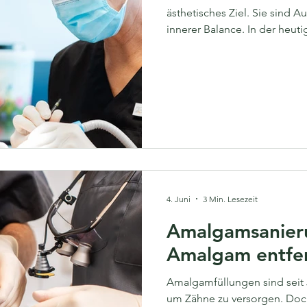
ästhetisches Ziel. Sie sind
innerer Balance. In der heuti
leben und auf Nachhaltigkeit
Zahnheilkunde zunehmend an
modernste zahnmedizinische
Blick auf den Menschen und 
möchten wir Ihnen zeigen, wi
4. Juni
3 Min. Lesezeit
Amalgamsanieru
Amalgam entfe
Amalgamfüllungen sind seit
um Zähne zu versorgen. Doch 