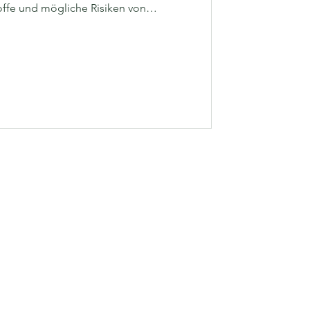
toffe und mögliche Risiken von
enschen wünschen sich heute eine
e. Seit dem 01. Januar 2025 ist das
gen in der EU verboten. Wir bei den
ten diese Form der Füllung bereits
n. Gerne begleiten