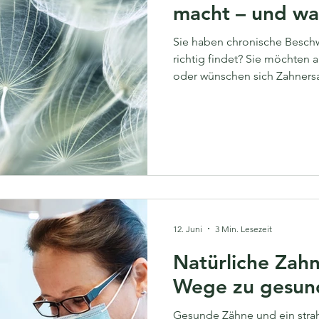
macht – und wan
lohnt
Sie haben chronische Besch
richtig findet? Sie möchten
oder wünschen sich Zahnersa
schlicht, was der Begriff „g
bedeutet – und ob das seriös 
diesem Beitrag erklären wir 
was einen Umweltzahnarzt von
unterscheidet, für wen sich d
12. Juni
3 Min. Lesezeit
Natürliche Zahn
Wege zu gesun
Gesunde Zähne und ein strah