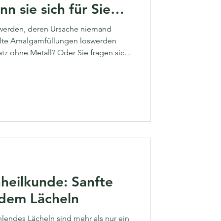
n sie sich für Sie
werden, deren Ursache niemand
 alte Amalgamfüllungen loswerden
tz ohne Metall? Oder Sie fragen sich
anzheitliche Zahnmedizin" eigentlich
ist? Dann sind Sie hier richtig. In
verständlich und ohne Fachchinesisch,
 einer klassischen Zahnarztpraxis
ieser Ansatz
heilkunde: Sanfte
dem Lächeln
lendes Lächeln sind mehr als nur ein