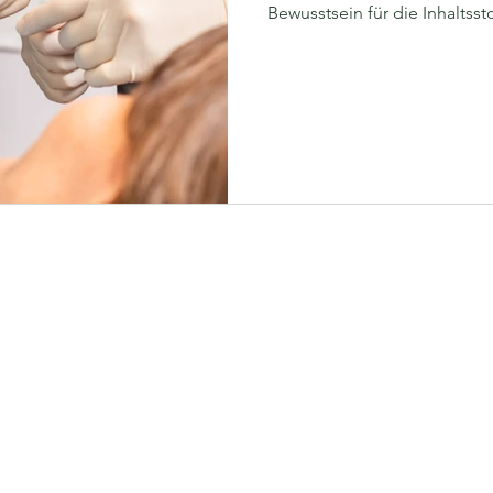
Bewusstsein für die Inhaltss
Amalgam verändert. Viele M
sanfte und sichere Alternativ
Einsetzen von Amalgamfüllun
Zahnärzten im Rü-Karree bie
seit langer Zeit nicht mehr a