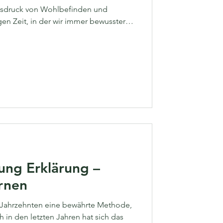
 Ausdruck von Wohlbefinden und
gen Zeit, in der wir immer bewusster
 achten, gewinnt die natürliche
 Bedeutung. Sie verbindet
 Methoden mit einem ganzheitlichen
seine Gesundheit. In diesem Beitrag
e natürliche Ansätze in der
ng Erklärung –
rnen
 Jahrzehnten eine bewährte Methode,
in den letzten Jahren hat sich das