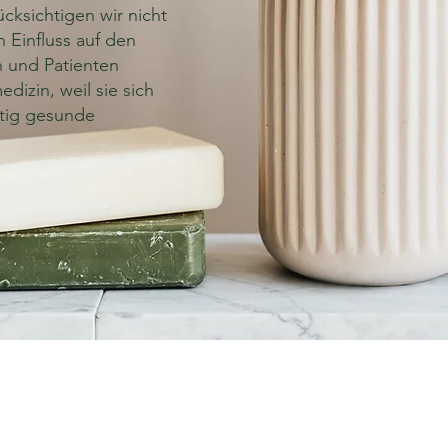
cksichtigen wir nicht
 Einfluss auf den
n und Patienten
dizin, weil sie sich
stig gesunde