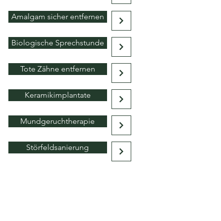
Amalgam sicher entfernen
Biologische Sprechstunde
Tote Zähne entfernen
Keramikimplantate
Mundgeruchtherapie
Störfeldsanierung