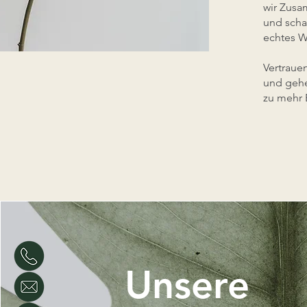
wir Zusa
und scha
echtes W
Vertraue
und gehe
zu mehr 
Unsere