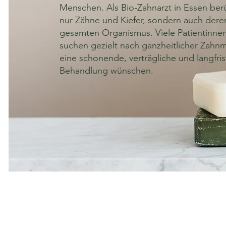
Menschen. Als Bio-Zahnarzt in Essen berü
nur Zähne und Kiefer, sondern auch deren
gesamten Organismus. Viele Patientinne
suchen gezielt nach ganzheitlicher Zahnme
eine schonende, verträgliche und langfri
Behandlung wünschen.