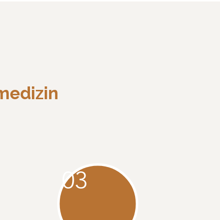
medizin
03