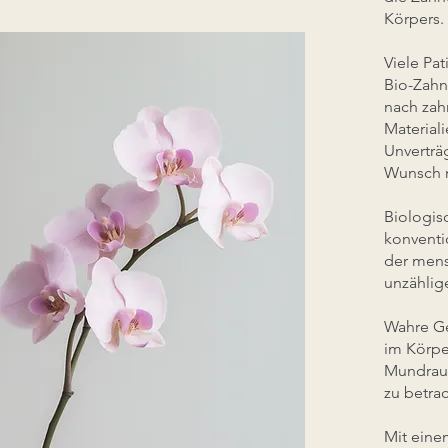
Körpers.
Viele Pa
Bio-Zahn
nach zah
Material
Unverträ
Wunsch 
Biologis
konventi
der mens
unzähli
Wahre Ge
im Körpe
Mundraum
zu betra
Mit eine