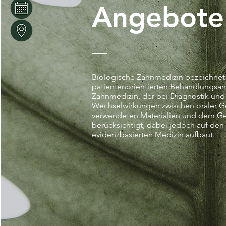
Angebote
Biologische Zahnmedizin bezeichnet
patientenorientierten Behandlungsan
Zahnmedizin, der bei Diagnostik und
Wechselwirkungen zwischen oraler G
verwendeten Materialien und dem G
berücksichtigt, dabei jedoch auf den 
evidenzbasierten Medizin aufbaut.