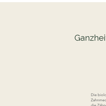
Ganzheit
Die biol
Zahnmedi
die Zähne